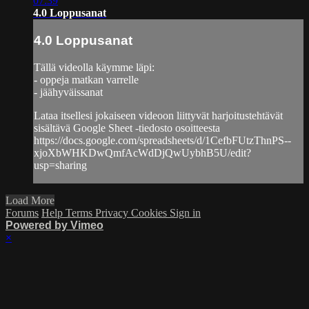
07:39
4.0 Loppusanat
4.0 Loppusanat
Tällä videolla käymme läpi:
- oppeja matkan varrelle
- jäähyväissanat
Lataa itsellesi jokaiseen videoon liittyvät harjoitustehtävät
sisältävä Google Sheet -tiedosto osoitteesta
https://docs.google.com/spreadsheets/d/1CefbFUtzThnPS--
xjoXbWHKDwQmfAcWdDjQwUybhB5U/edit?
usp=sharing
Load More
Forums
Help
Terms
Privacy
Cookies
Sign in
Powered by Vimeo
×