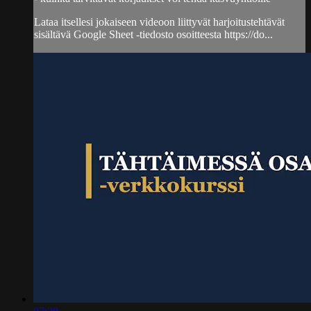
Lataa itsellesi jokaiseen videoon liittyvät harjoitustehtävät
sisältävä Google Sheet -tiedosto osoitteesta https://do...