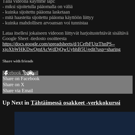
Tällä videolla käymme läpi:
- miksi sijoitetulla pääomalla on väliä
- kuinka sijoitettu pääoma lasketaan
- mitä haasteita sijoitettu pääoma käyttöön liittyy
- kuinka mahdollisen arvoansan voi tunnistaa
Lataa itsellesi jokaiseen videoon liittyvät harjoitustehtävät sisältävä
Google Sheet -tiedosto osoitteesta
https://docs.google.com/spreadsheets/d/1CefbFUtzThnPS--
xjoXbWHKDwQmfAcWdDjQwUybhB5U/edit?usp=sharing
Share with friends
Facebook
X
Email
Share on Facebook
Share on X
Share via Email
Up Next in
Tähtäimessä osakkeet -verkkokurssi