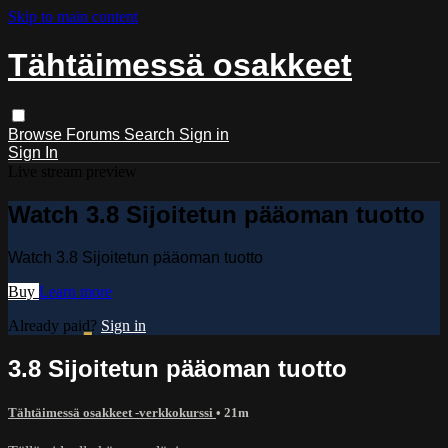
Skip to main content
Tähtäimessä osakkeet
Browse
Forums
Search
Sign in
Sign In
Live stream preview
Watch 3.8 Sijoitetun pääoman tuotto
Watch 3.8 Sijoitetun pääoman tuotto
Buy
Learn more
Already paid?
Sign in
3.8 Sijoitetun pääoman tuotto
Tähtäimessä osakkeet -verkkokurssi
• 21m