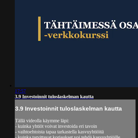
17:57
3.9 Investoinnit tuloslaskelman kautta
3.9 Investoinnit tuloslaskelman kautta
Tällä videolla käymme läpi:
- kuinka yhtiöt voivat investoida eri tavoin
- vaihtoehtoista tapaa tarkastella kasvuyhtiöitä
- kuinka tarvittavat korjaukset voi tehdä kasvuyhtiöille