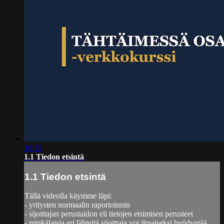
16:15
1.1 Tiedon etsintä
1.1 Tiedon etsintä
Tällä videolla käymme läpi:
- yritysten normaalin raportoinnin
- sijoittajan perustaidon eli tietojen etsimisen perusteet
- minkälaisia eri lähteitä sijoittaja voi ilmaiseksi hyödyntää