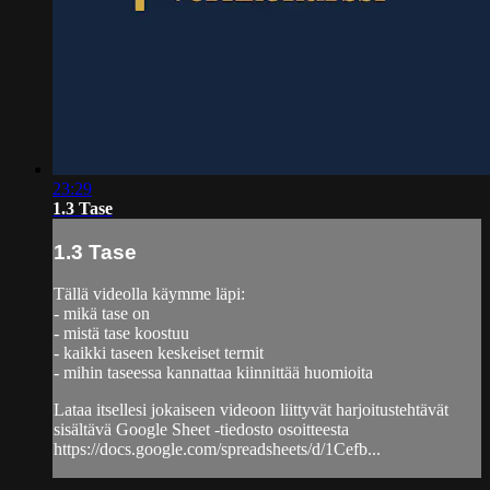
23:29
1.3 Tase
1.3 Tase
Tällä videolla käymme läpi:
- mikä tase on
- mistä tase koostuu
- kaikki taseen keskeiset termit
- mihin taseessa kannattaa kiinnittää huomioita
Lataa itsellesi jokaiseen videoon liittyvät harjoitustehtävät
sisältävä Google Sheet -tiedosto osoitteesta
https://docs.google.com/spreadsheets/d/1Cefb...