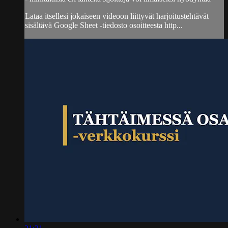
Lataa itsellesi jokaiseen videoon liittyvät harjoitustehtävät
sisältävä Google Sheet -tiedosto osoitteesta http...