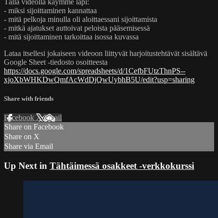
Tällä videolla käymme läpi:
- miksi sijoittaminen kannattaa
- mitä pelkoja minulla oli aloittaessani sijoittamista
- mitkä ajatukset auttoivat peloista pääsemisessä
- mitä sijoittaminen tarkoittaa isossa kuvassa
Lataa itsellesi jokaiseen videoon liittyvät harjoitustehtävät sisältävä
Google Sheet -tiedosto osoitteesta
https://docs.google.com/spreadsheets/d/1CefbFUtzThnPS--
xjoXbWHKDwQmfAcWdDjQwUybhB5U/edit?usp=sharing
Share with friends
Facebook
X
Email
Share on Facebook
Share on X
Share via Email
Up Next in
Tähtäimessä osakkeet -verkkokurssi