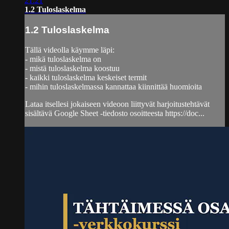
21:21
1.2 Tuloslaskelma
1.2 Tuloslaskelma
Tällä videolla käymme läpi:
- mikä tuloslaskelma on
- mistä tuloslaskelma koostuu
- kaikki tuloslaskelma keskeiset termit
- mihin tuloslaskelmassa kannattaa kiinnittää huomioita
Lataa itsellesi jokaiseen videoon liittyvät harjoitustehtävät
sisältävä Google Sheet -tiedosto osoitteesta https://doc...